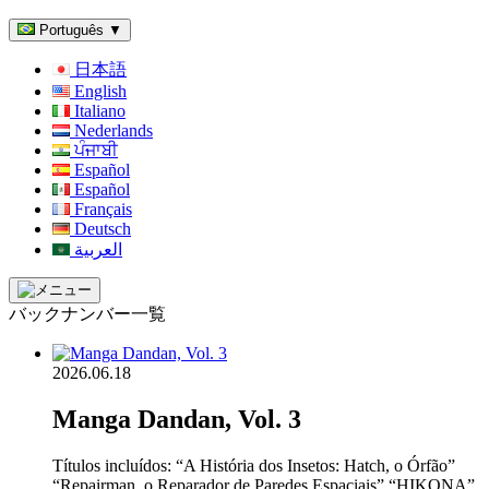
Português
▼
日本語
English
Italiano
Nederlands
ਪੰਜਾਬੀ
Español
Español
Français
Deutsch
العربية
バックナンバー一覧
2026.06.18
Manga Dandan, Vol. 3
Títulos incluídos: “A História dos Insetos: Hatch, o Órfão”
“Repairman, o Reparador de Paredes Espaciais” “HIKONA”