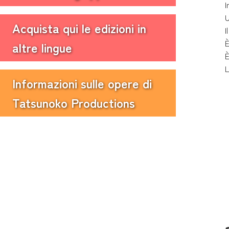
I
U
Acquista qui le edizioni in
I
È
altre lingue
È
L
Informazioni sulle opere di
Tatsunoko Productions