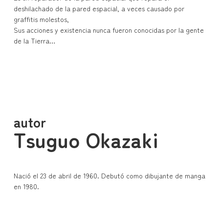
deshilachado de la pared espacial, a veces causado por
idiomas.
graffitis molestos,
Sus acciones y existencia nunca fueron conocidas por la gente
Acerca de las obras de Tatsunoko
de la Tierra…
Productions
Profile
autor
Tsuguo Okazaki
Nació el 23 de abril de 1960. Debutó como dibujante de manga
en 1980.