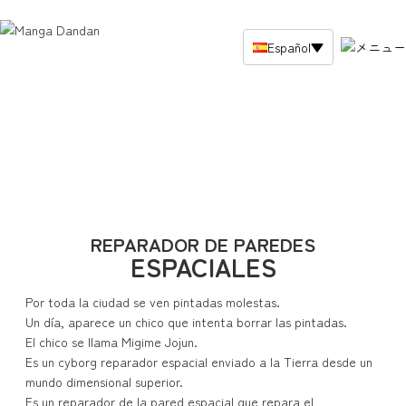
Español
▼
top
Noticias
obras seriadas
Story
número atrasado (de una
REPARADOR DE PAREDES
publicación)
ESPACIALES
Por toda la ciudad se ven pintadas molestas.
Haga clic aquí para adquirir la
Un día, aparece un chico que intenta borrar las pintadas.
versión japonesa.
El chico se llama Migime Jojun.
Es un cyborg reparador espacial enviado a la Tierra desde un
mundo dimensional superior.
Compre aquí ediciones en otros
Es un reparador de la pared espacial que repara el