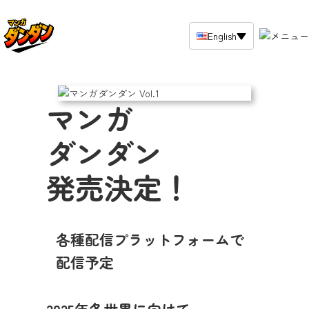
English
▼
top
News
マンガ
Works in Serialization
ダンダン
back issue (of a publication)
発売決定！
Click here to purchase the
Japanese version.
各種配信プラットフォームで
配信予定
Purchase other language editions
here