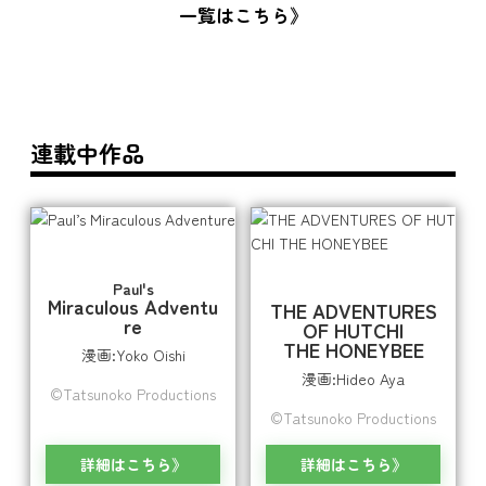
一覧はこちら
連載中作品
Paul's
Miraculous Adventu
THE ADVENTURES
re
OF HUTCHI
THE HONEYBEE
漫画:Yoko Oishi
漫画:Hideo Aya
©Tatsunoko Productions
©Tatsunoko Productions
詳細はこちら
詳細はこちら