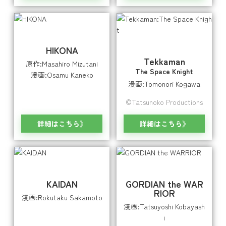
HIKONA
Tekkaman
原作:Masahiro Mizutani
The Space Knight
漫画:Osamu Kaneko
漫画:Tomonori Kogawa
©Tatsunoko Productions
詳細はこちら
詳細はこちら
KAIDAN
GORDIAN the WAR
RIOR
漫画:Rokutaku Sakamoto
漫画:Tatsuyoshi Kobayash
i