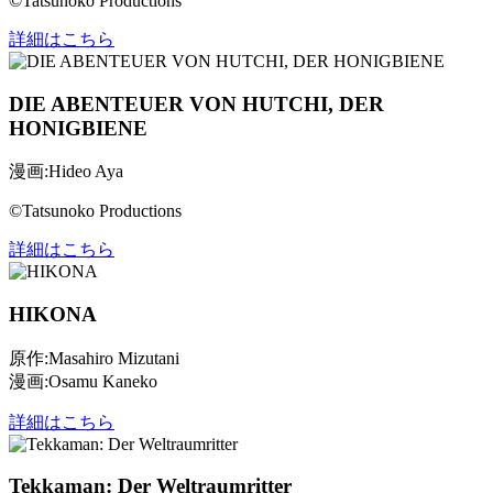
©Tatsunoko Productions
詳細はこちら
DIE ABENTEUER VON HUTCHI, DER
HONIGBIENE
漫画:Hideo Aya
©Tatsunoko Productions
詳細はこちら
HIKONA
原作:Masahiro Mizutani
漫画:Osamu Kaneko
詳細はこちら
Tekkaman: Der Weltraumritter