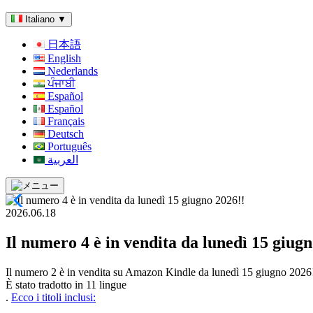
Italiano
▼
日本語
English
Nederlands
ਪੰਜਾਬੀ
Español
Español
Français
Deutsch
Português
العربية
2026.06.18
Il numero 4 è in vendita da lunedì 15 giugn
Il numero 2 è in vendita su Amazon Kindle da lunedì 15 giugno 2026
È stato tradotto in 11 lingue
.
Ecco i titoli inclusi: