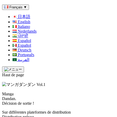
Français
▼
日本語
English
Italiano
Nederlands
ਪੰਜਾਬੀ
Español
Español
Deutsch
Português
العربية
Haut de page
Manga
Dandan.
Décision de sortie !
Sur différentes plateformes de distribution
Distribution prévue