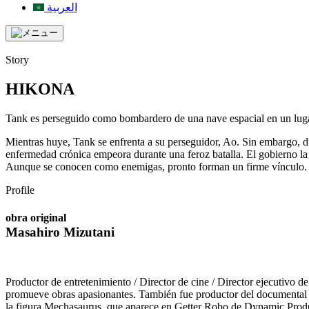
العربية
Story
HIKONA
Tank es perseguido como bombardero de una nave espacial en un luga
Mientras huye, Tank se enfrenta a su perseguidor, Ao. Sin embargo, d
enfermedad crónica empeora durante una feroz batalla. El gobierno la
Aunque se conocen como enemigas, pronto forman un firme vínculo
Profile
obra original
Masahiro Mizutani
Productor de entretenimiento / Director de cine / Director ejecutivo 
promueve obras apasionantes. También fue productor del documental "
la figura Mechasaurus, que aparece en Getter Robo de Dynamic Produ