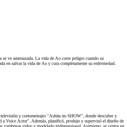
da se ve amenazada. La vida de Ao corre peligro cuando su
duda en salvar la vida de Ao y cura completamente su enfermedad.
 de televisión y cortometrajes "Ashita no SHOW", donde descubre y
a Voice Actor". Además, planificó, produjo y supervisó el diseño de
ue combinan video y modelado tridimensional. Asimismo, se centra en