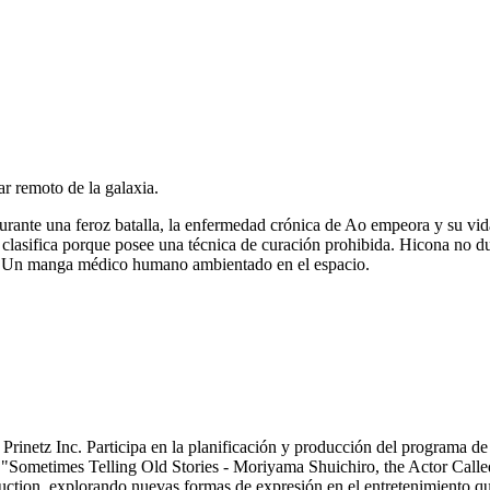
r remoto de la galaxia.
urante una feroz batalla, la enfermedad crónica de Ao empeora y su vi
 clasifica porque posee una técnica de curación prohibida. Hicona no 
. Un manga médico humano ambientado en el espacio.
de Prinetz Inc. Participa en la planificación y producción del programa
Sometimes Telling Old Stories - Moriyama Shuichiro, the Actor Called 
ction, explorando nuevas formas de expresión en el entretenimiento q