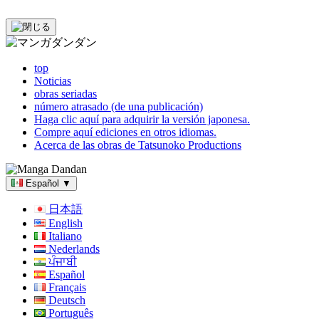
top
Noticias
obras seriadas
número atrasado (de una publicación)
Haga clic aquí para adquirir la versión japonesa.
Compre aquí ediciones en otros idiomas.
Acerca de las obras de Tatsunoko Productions
Español
▼
日本語
English
Italiano
Nederlands
ਪੰਜਾਬੀ
Español
Français
Deutsch
Português