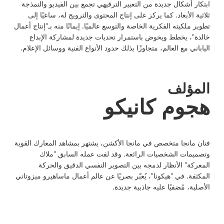
ابتكار أشكال جديدة من التعبير الترفيهي تجمع بين الفيديو والنمذجة
ثلاثية الأبعاد. كما يركز على إنتاج المحتوى والترويج له، ساعيًا إلى
تطوير ملكيته الفكرية الخاصة والتوسع عالميًا. إيمانًا منه بـ"إنتاج أعمال
خالدة"، يخطط ويخوض باستمرار تحديات جديدة لمشاركة الإبداع
الياباني مع العالم، متجاوزًا بذلك حدود الأنواع الفنية ووسائل الإعلام.
المؤلف
هجوم كانيكو
فنان مانجا متخصص في مانجا الأكشن، يشتهر بمشاهد المعارك القوية
وتصميمات الشخصيات الرائعة. وقد لفت عمله السابق "ملاك
المعركة" الأنظار لدمجه بين التصوير النفسي الدقيق والحركة
المكثفة. في "هيكونا"، يُعبّر بصريًا عن عالم أعمال ماساهيرو ميزوتاني
الأصلية، مُضفيًا عليه جاذبية جديدة.