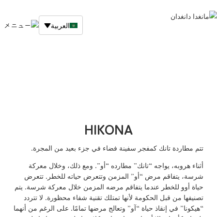
العربية
▼
أعلى
الأخبار
الأعمال المتسلسلة
Story
عدد خلفي (من منشور)
HIKONA
تتم مطاردة تانك كمفجر سفينة فضاء في جزء بعيد من المجرة.
انقر هنا لشراء النسخة اليابانية.
أثناء هروبه، يواجه “تانك” مطارده “أو”. ومع ذلك، وخلال معركة
شرسة، يتفاقم مرض “أو” المزمن وتتعرض حياته للخطر. تتعرض
اشترِ إصدارات بلغات أخرى هنا
حياة أوو للخطر عندما يتفاقم مرضه المزمن خلال معركة شرسة. يتم
تصنيفها من قبل الحكومة لأنها تمتلك تقنية شفاء محظورة. لا تتردد
نبذة عن أعمال شركة تاتسونوكو للإنتاج
“هيكونا” في إنقاذ حياة “آو” وتعالج مرضها تمامًا. على الرغم من أنهما