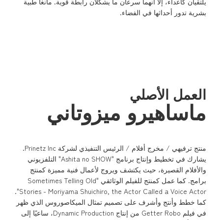
يلتقيان كأعداء، إلا أنهما سرعان ما يشكلان رابطة قوية. مانغا طبية
بشرية تدور أحداثها في الفضاء.
Profile
العمل الأصلي
ماساهيرو ميزوتاني
منتج ترفيهي / مخرج أفلام / الرئيس التنفيذي لشركة Prinetz Inc.
يشارك في تخطيط وإنتاج برنامج "Ashita no SHOW" التلفزيوني
والأفلام القصيرة، حيث يكتشف ويروج لأعمال فنية مميزة كمنتج
برامج. كما عمل كمنتج للفيلم الوثائقي "Sometimes Telling Old
Stories - Moriyama Shuichiro, the Actor Called a Voice Actor".
كما خطط وأنتج وأشرف على تصميم تمثال الميكاصوروس الذي ظهر
في فيلم Getter Robo من إنتاج Dynamic Production، ساعيًا إلى