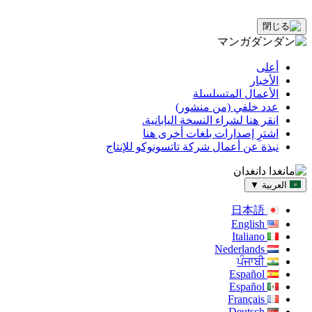
أعلى
الأخبار
الأعمال المتسلسلة
عدد خلفي (من منشور)
انقر هنا لشراء النسخة اليابانية.
اشترِ إصدارات بلغات أخرى هنا
نبذة عن أعمال شركة تاتسونوكو للإنتاج
العربية
▼
日本語
English
Italiano
Nederlands
ਪੰਜਾਬੀ
Español
Español
Français
Deutsch